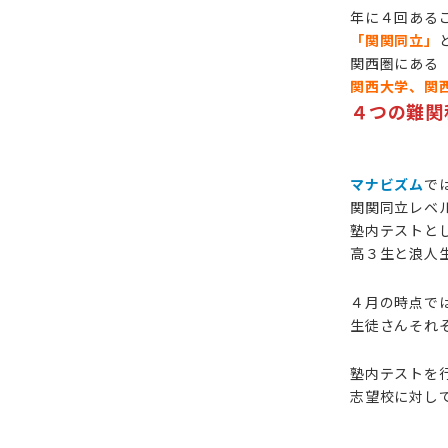
年に４回ある
「関関同立」
関西圏にある
関西大学、関
４つの難関
マナビズム
で
関関同立レベ
塾内テストと
高３生と浪人
４月の時点で
生徒さんそれ
塾内テストを
志望校に対し