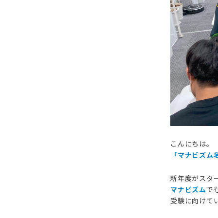
塾
内
模
試
】
レ
ベ
こんにちは。
「マナビズム
ル
新年度がスタ
を
マナビズム
で
受験に向けて
知