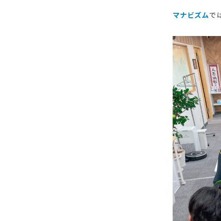
く
マナビズム
で