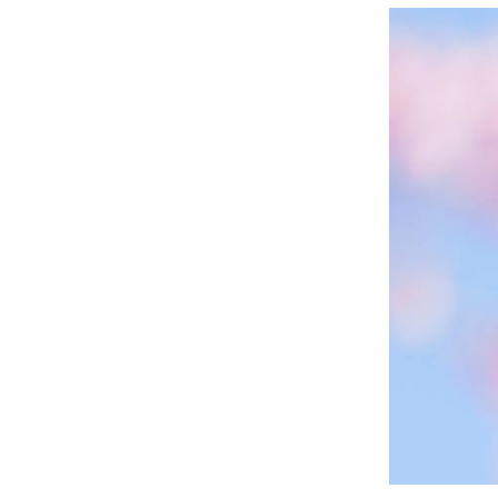
っ
て
計
画
を
立
て
て
い