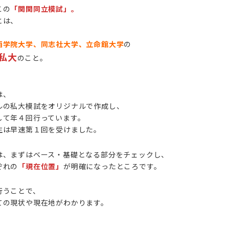
この
「関関同立模試」。
とは、
西学院大学、同志社大学、立命館大学
の
私大
のこと。
は、
ルの私大模試をオリジナルで作成し、
して年４回行っています。
生は早速第１回を受けました。
は、まずはベース・基礎となる部分をチェックし、
ぞれの
「現在位置」
が明確になったところです。
行うことで、
ての現状や現在地がわかります。