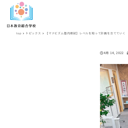
top
トピックス
【マナビズム塾内模試】レベルを知って計画を立てていく
【
投稿日
4月 14, 2022
マ
ナ
ビ
ズ
ム