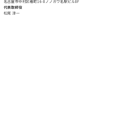
名古屋市中村区椿町16-8ノノガワ名駅ビル8F
代表取締役
松尾 淳一