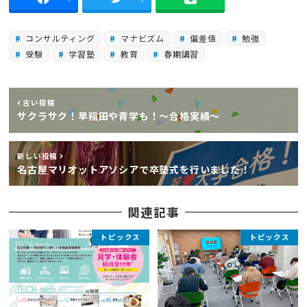
-
-
コンサルティング
マナビズム
偏差値
勉強
受験
学習塾
教育
春期講習
古い投稿
サクラサク！早稲田や青学も！～合格実績〜
新しい投稿
名古屋マリオットアソシアで卒塾式を行いました！
関連記事
トピックス
トピックス