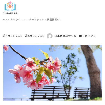
MENU
top
トピックス
スタートダッシュ講習開催中！
ス
著者
投稿日
更新日
カテゴリー
4月 13, 2023
6月 18, 2023
日本教育総合学校
トピックス
タ
ー
ト
ダ
ッ
シ
ュ
講