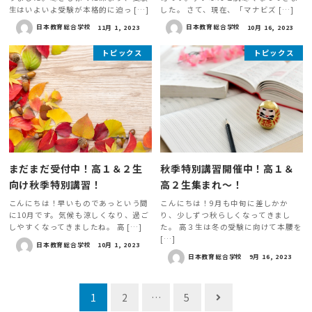
生はいよいよ受験が本格的に迫っ […]
した。 さて、現在、「マナビズ […]
日本教育総合学校
11月 1, 2023
日本教育総合学校
10月 16, 2023
トピックス
トピックス
まだまだ受付中！高１＆２生
秋季特別講習開催中！高１＆
向け秋季特別講習！
高２生集まれ～！
こんにちは！早いものであっという間
こんにちは！9月も中旬に差しかか
に10月です。気候も涼しくなり、過ご
り、少しずつ秋らしくなってきまし
しやすくなってきましたね。 高 […]
た。 高３生は冬の受験に向けて本腰を
[…]
日本教育総合学校
10月 1, 2023
日本教育総合学校
9月 16, 2023
投
1
2
…
5
稿