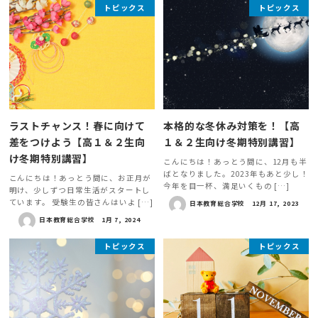
トピックス
トピックス
ラストチャンス！春に向けて
本格的な冬休み対策を！【高
差をつけよう【高１＆２生向
１＆２生向け冬期特別講習】
け冬期特別講習】
こんにちは！あっとう間に、12月も半
ばとなりました。2023年もあと少し！
こんにちは！あっとう間に、お正月が
今年を目一杯、満足いくもの […]
明け、少しずつ日常生活がスタートし
ています。 受験生の皆さんはいよ […]
日本教育総合学校
12月 17, 2023
日本教育総合学校
1月 7, 2024
トピックス
トピックス