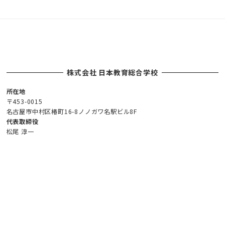
ナ
ビ
ゲ
ー
シ
株式会社 日本教育総合学校
ョ
ン
所在地
〒453-0015
名古屋市中村区椿町16-8ノノガワ名駅ビル8F
代表取締役
松尾 淳一