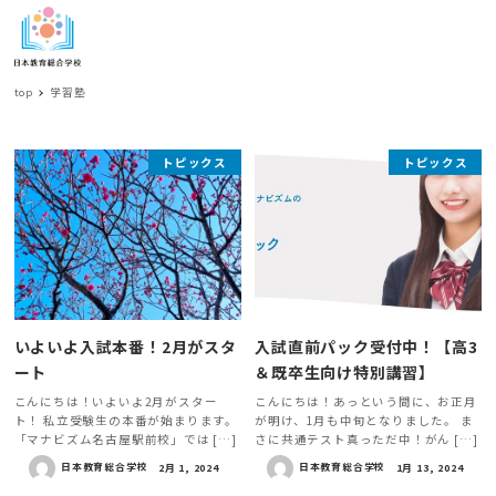
MENU
top
学習塾
学
トピックス
トピックス
習
塾
いよいよ入試本番！2月がスタ
入試直前パック受付中！【高3
ート
＆既卒生向け特別講習】
こんにちは！いよいよ2月がスター
こんにちは！あっという間に、お正月
ト！ 私立受験生の本番が始まります。
が明け、1月も中旬となりました。 ま
「マナビズム名古屋駅前校」では […]
さに共通テスト真っただ中！がん […]
日本教育総合学校
2月 1, 2024
日本教育総合学校
1月 13, 2024