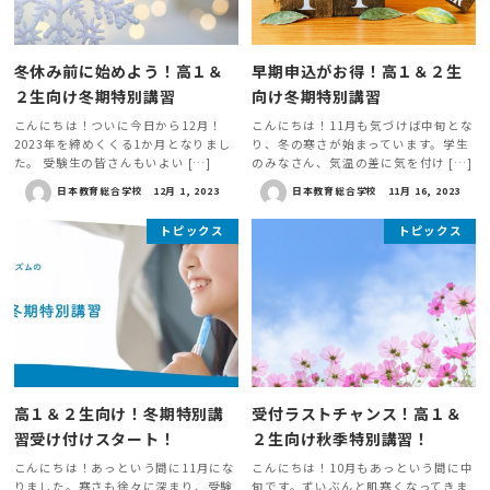
冬休み前に始めよう！高１＆
早期申込がお得！高１＆２生
２生向け冬期特別講習
向け冬期特別講習
こんにちは！ついに今日から12月！
こんにちは！11月も気づけば中旬とな
2023年を締めくくる1か月となりまし
り、冬の寒さが始まっています。学生
た。 受験生の皆さんもいよい […]
のみなさん、気温の差に気を付け […]
日本教育総合学校
12月 1, 2023
日本教育総合学校
11月 16, 2023
トピックス
トピックス
高１＆２生向け！冬期特別講
受付ラストチャンス！高１＆
習受け付けスタート！
２生向け秋季特別講習！
こんにちは！あっという間に11月にな
こんにちは！10月もあっという間に中
りました。寒さも徐々に深まり、受験
旬です。ずいぶんと肌寒くなってきま