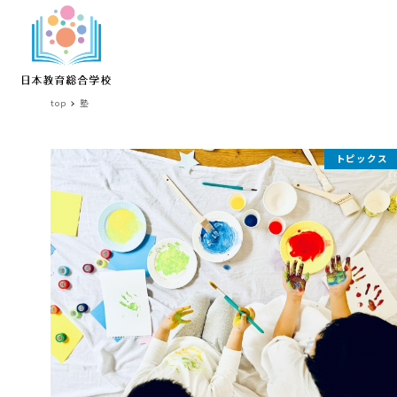
top
塾
塾
トピックス