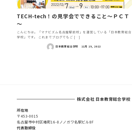
TECH-tech！の見学会でできること～ＰＣＴ
～
こんにちは。「マナビズム名古屋駅前校」を運営している「日本教育総合
学校」です。 これまでブログでもご […]
日本教育総合学校
11月 19, 2022
投
稿
ナ
ビ
株式会社 日本教育総合学校
ゲ
ー
所在地
〒453-0015
シ
名古屋市中村区椿町16-8ノノガワ名駅ビル8F
ョ
代表取締役