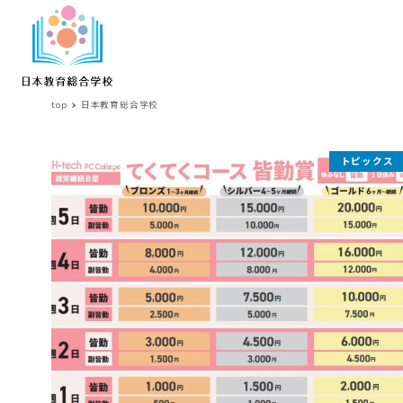
top
日本教育総合学校
日
トピックス
本
教
育
総
合