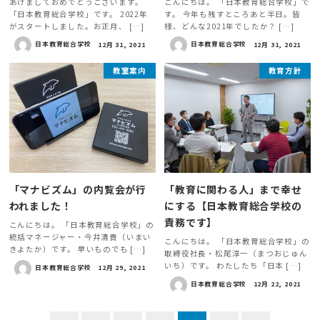
あけましておめでとうございます。
こんにちは。 「日本教育総合学校」で
「日本教育総合学校」です。 2022年
す。 今年も残すところあと半日。皆
がスタートしました。お正月、 […]
様、どんな2021年でしたか？ […]
日本教育総合学校
12月 31, 2021
日本教育総合学校
12月 31, 2021
教室案内
教育方針
「マナビズム」の内覧会が行
「教育に関わる人」まで幸せ
われました！
にする【日本教育総合学校の
責務です】
こんにちは。 「日本教育総合学校」の
統括マネージャー・今井清貴（いまい
こんにちは。 「日本教育総合学校」の
きよたか）です。 早いものでも […]
取締役社長・松尾淳一（まつおじゅん
いち）です。 わたしたち「日本 […]
日本教育総合学校
12月 29, 2021
日本教育総合学校
12月 22, 2021
投