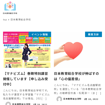
MENU
top
日本教育総合学校
日
イベント情報
教育方針
本
教
育
総
合
【マナビズム】春期特別講習
日本教育総合学校が伸ばすの
開催しています【申し込み受
は「心の偏差値」
学
付中】
こんにちは。「マナビズム名古屋駅前
校
校」を運営している 「日本教育総合学
こんにちは。日本教育総合学校です。
校」の取締役社長・松尾淳一（ま […]
私たちが運営する学習塾「マナビズム
名古屋駅前校」では現在、202 […]
日本教育総合学校
2月 10, 2022
日本教育総合学校
2月 18, 2022