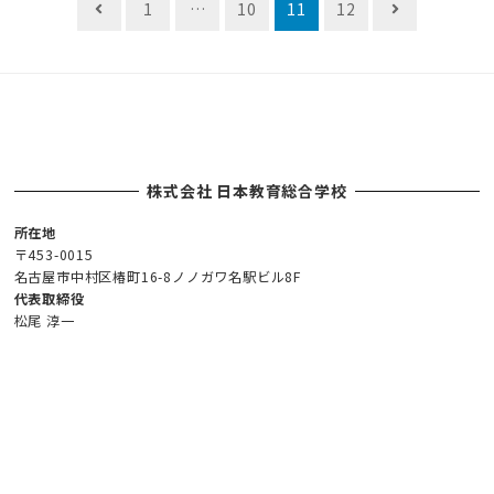
1
…
10
11
12
稿
ナ
ビ
ゲ
ー
シ
株式会社 日本教育総合学校
ョ
ン
所在地
〒453-0015
名古屋市中村区椿町16-8ノノガワ名駅ビル8F
代表取締役
松尾 淳一